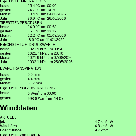
H�CHSTTEMPERATUREN
heute
15.4 °C um 00:00
gestern
24.7 °C um 14:20
Monat
33.4 °C um 04/08/2026
Jahr
36.9 °C um 26/06/2026
TIEFSTTEMPERATUREN
heute
14.9 °C um 00:58
gestern
15.1 °C um 23:22
Monat
12.2 °C um 01/08/2026
Jahr
-8.6 °C um 11/01/2026
H�CHSTE LUFTDRUCKWERTE
heute
1021.9 hPa um 00:56
gestern
1021.7 hPa um 23:46
Monat
1021.9 hPa um 07/08/2026
Jahr
1032.1 hPa um 25/05/2026
EVAPOTRANSPIRATION
heute
0.0 mm
gestern
4.4 mm
Monat
31.7 mm
H�CHSTE SOLARSTRAHLUNG
2
heute
0 W/m
um 00:00
2
gestern
998.0 W/m
um 14:07
Winddaten
AKTUELL
jetzt
4.7 km/h W
Windböen
4.8 km/h W
Böen/Stunde
9.7 km/h
H�CHSTE WINDB�EN