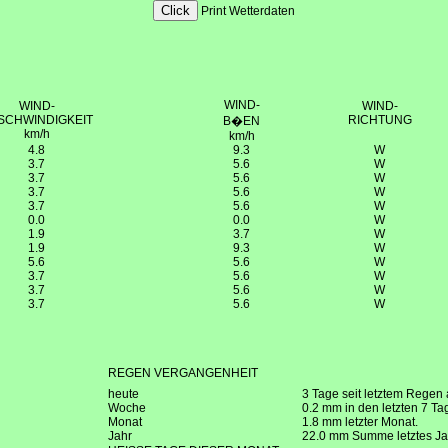
Print Wetterdaten
WIND-
WIND-
WIND-
SCHWINDIGKEIT
RICHTUNG
B�EN
km/h
km/h
4.8
9.3
W
3.7
5.6
W
3.7
5.6
W
3.7
5.6
W
3.7
5.6
W
0.0
0.0
W
1.9
3.7
W
1.9
9.3
W
5.6
5.6
W
3.7
5.6
W
3.7
5.6
W
3.7
5.6
W
REGEN VERGANGENHEIT
heute
3 Tage seit letztem Regen
Woche
0.2 mm in den letzten 7 Ta
Monat
1.8 mm letzter Monat.
Jahr
22.0 mm Summe letztes Jah