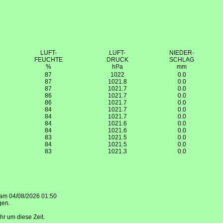
LUFT-
LUFT-
NIEDER-
FEUCHTE
DRUCK
SCHLAG
%
hPa
mm
87
1022
0.0
87
1021.8
0.0
87
1021.7
0.0
86
1021.7
0.0
86
1021.7
0.0
84
1021.7
0.0
84
1021.7
0.0
84
1021.6
0.0
84
1021.6
0.0
83
1021.5
0.0
84
1021.5
0.0
83
1021.3
0.0
 am 04/08/2026 01:50
gen.
r um diese Zeit.