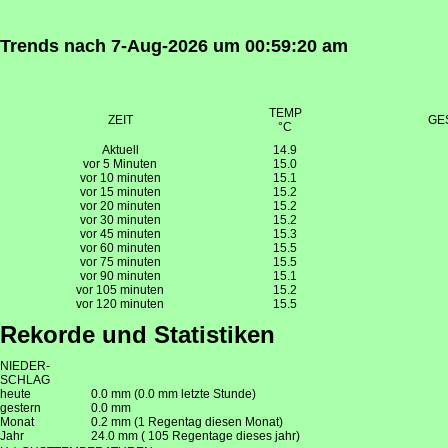
Trends nach
7-Aug-2026
um
00:59:20 am
TEMP
ZEIT
GE
°C
Aktuell
14.9
vor 5 Minuten
15.0
vor 10 minuten
15.1
vor 15 minuten
15.2
vor 20 minuten
15.2
vor 30 minuten
15.2
vor 45 minuten
15.3
vor 60 minuten
15.5
vor 75 minuten
15.5
vor 90 minuten
15.1
vor 105 minuten
15.2
vor 120 minuten
15.5
Rekorde und Statistiken
NIEDER-
SCHLAG
heute
0.0 mm (0.0 mm letzte Stunde)
gestern
0.0 mm
Monat
0.2 mm (1 Regentag diesen Monat)
Jahr
24.0 mm ( 105 Regentage dieses jahr)