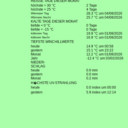
HEISSE TAGE DIESER MONAT
höchste > 30 °C
2 Tage
höchste > 25 °C
4 Tage
28.3 °C um 04/08/2026
Wärmster Tag
25.7 °C um 04/08/2026
Wärmste Nacht
KALTE TAGE DIESER MONAT
tiefste < 0 °C
0 Tage
tiefste < -15 °C
0 Tage
19.9 °C um 01/08/2026
kältester Tag
16.9 °C um 01/08/2026
kälteste Nacht
TIEFSTE WINCHILLWERTE
heute
14.9 °C um 00:58
gestern
15.1 °C um 23:22
Monat
12.2 °C um 01/08/2026
Jahr
-12.4 °C um 03/02/2026
NIEDER-
SCHLAG
heute
0.0 mm
gestern
0.0 mm
Monat
0.2 mm
H�CHSTE UV-STRAHLUNG
heute
0.0 index um 00:00
gestern
5.9 index um 12:14