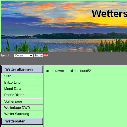
Sprache:
Wetter allgemein
./clientrawextra.txt not found!2
Start
Blitzortung
Mond Data
Radar Bilder
Vorhersage
Wetterlage DWD
Wetter Warnung
Wetterdaten